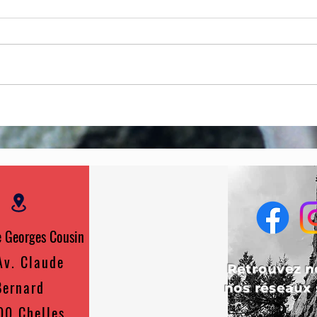
 Georges Cousin
Av. Claude
Retrouvez n
Bernard
nos réseaux 
00 Chelles