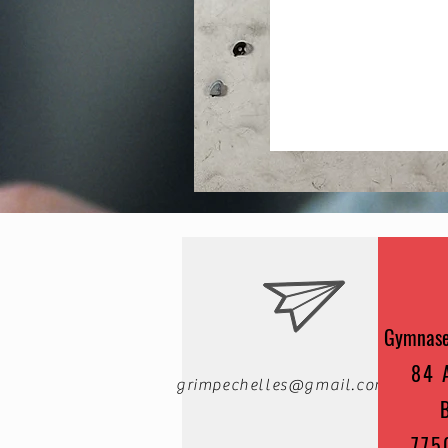
Gymnase
84 
grimpechelles@gmail.com
775