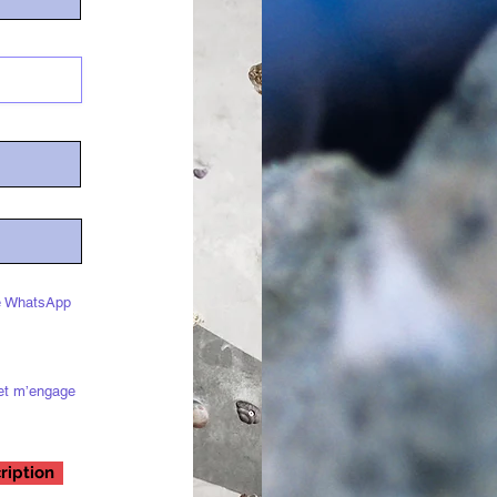
pe WhatsApp
 et m’engage
ription