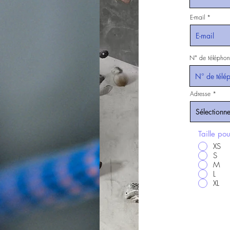
E-mail
N° de téléphon
Adresse
Taille pour
XS
S
M
L
XL