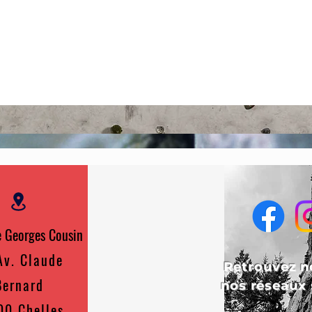
 Georges Cousin
Av. Claude
Retrouvez n
Bernard
nos réseaux 
00 Chelles