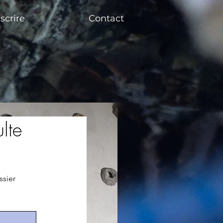
nscrire
Contact
lte
ssier